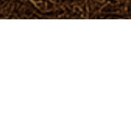
Chez 🚀 CINME, nous
électrifions le Canada
Nous électrifions le Canada avec des mandats
d’ingénierie en électricité, allant de la basse à la
haute puissance, tout en propulsant les
entreprises vers le succès grâce à une
consultation stratégique en gestion.